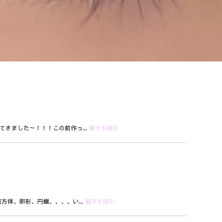
きました～！！！この前作っ...
続きを読む
方体、卵形、円錐、、、、い...
続きを読む