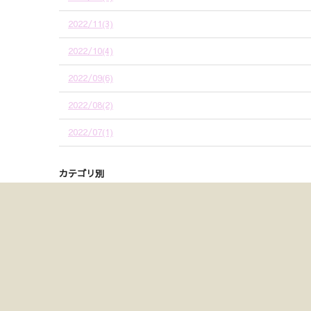
2022/11(3)
2022/10(4)
2022/09(6)
2022/08(2)
2022/07(1)
カテゴリ別
ベビーシッター(55)
モンテッソーリ教育(164)
★日常★(15)
＼＼新着情報はこちら／／