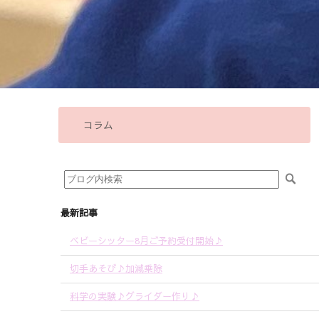
コラム
最新記事
ベビーシッター8月ご予約受付開始♪
切手あそび♪加減乗除
科学の実験♪グライダー作り♪