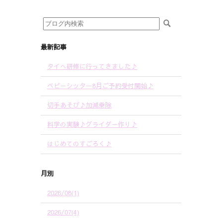
最新記事
タイへ研修に行ってきました♪
ベビーシッター8月ご予約受付開始♪
切手あそび♪加減乗除
科学の実験♪グライダー作り♪
はじめてのすごろく♪
月別
2026/08(1)
2026/07(4)