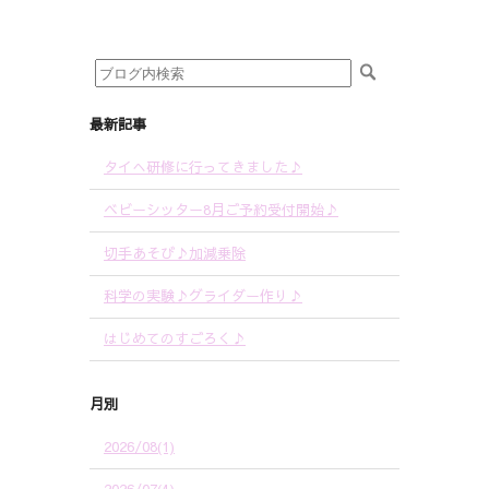
最新記事
タイへ研修に行ってきました♪
ベビーシッター8月ご予約受付開始♪
切手あそび♪加減乗除
科学の実験♪グライダー作り♪
はじめてのすごろく♪
月別
2026/08(1)
2026/07(4)