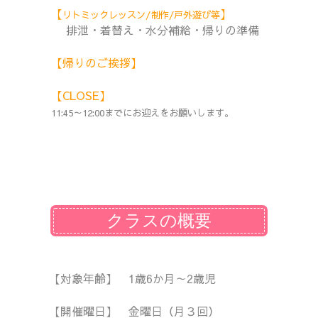
【
】
リトミックレッスン/制作/戸外遊び等
排泄・着替え・水分補給・帰りの準備
【帰りのご挨拶】
【CLOSE】
11:45～12:00までにお迎えをお願いします。
クラスの概要
【対象年齢】 1
歳6
か月～2歳児
【開催曜日】 金曜
日（
月３回）