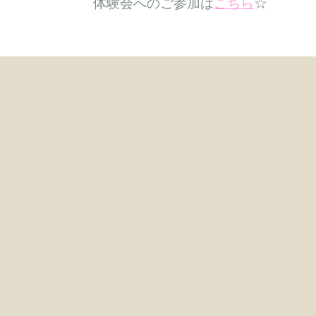
体験会へのご参加は
こちら
☆
保護者の方の声を詳しく見る
保護者の方の声は
こちら
♪
【アクセス】
■福岡市東区香住ヶ丘 6丁目26‐13
【香椎花園駅】から徒歩３分