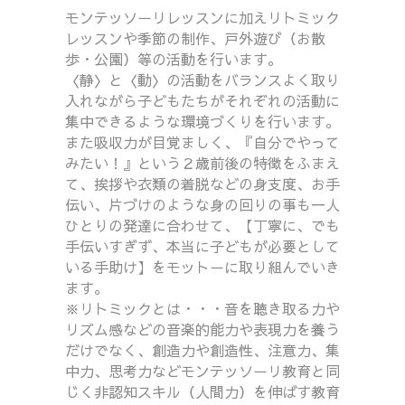
モンテッソーリレッスンに加えリトミック
レッスンや季節の制作、戸外遊び（お散
歩・公園）等の活動を行います。
〈静〉と〈動〉の活動をバランスよく取り
入れながら子どもたちがそれぞれの活動に
集中できるような環境づくりを行います。
また吸収力が目覚ましく、『自分でやって
みたい！』という２歳前後の特徴をふまえ
て、挨拶や衣類の着脱などの身支度、お手
伝い、片づけのような身の回りの事も一人
ひとりの発達に合わせて、【丁寧に、でも
手伝いすぎず、本当に子どもが必要として
いる手助け】をモットーに取り組んでいき
ます。
※リトミックとは・・・音を聴き取る力や
リズム感などの音楽的能力や表現力を養う
だけでなく、創造力や創造性、注意力、集
中力、思考力などモンテッソーリ教育と同
じく非認知スキル（人間力）を伸ばす教育