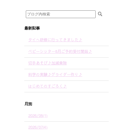
最新記事
タイへ研修に行ってきました♪
ベビーシッター8月ご予約受付開始♪
切手あそび♪加減乗除
科学の実験♪グライダー作り♪
はじめてのすごろく♪
月別
2026/08(1)
2026/07(4)