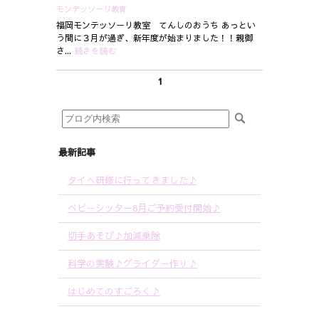
モンテッソーリ教育
福岡モンテッソーリ教室 てんしのおうち あっとい
う間に３月が過ぎ、新年度が始まりました！！親御
さ...
続きを読む
1
最新記事
タイへ研修に行ってきました♪
ベビーシッター8月ご予約受付開始♪
切手あそび♪加減乗除
科学の実験♪グライダー作り♪
はじめてのすごろく♪