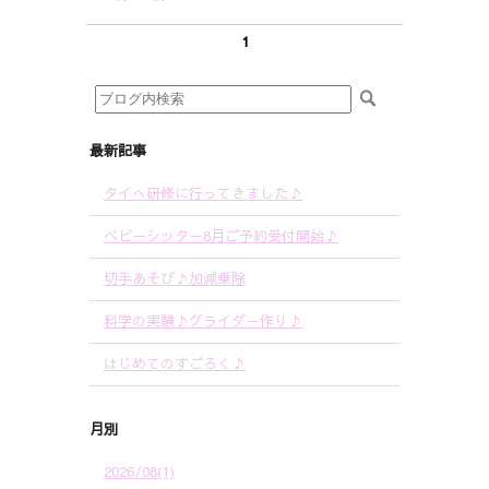
1
最新記事
タイへ研修に行ってきました♪
ベビーシッター8月ご予約受付開始♪
切手あそび♪加減乗除
科学の実験♪グライダー作り♪
はじめてのすごろく♪
月別
2026/08(1)