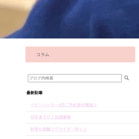
コラム
最新記事
ベビーシッター8月ご予約受付開始♪
切手あそび♪加減乗除
科学の実験♪グライダー作り♪