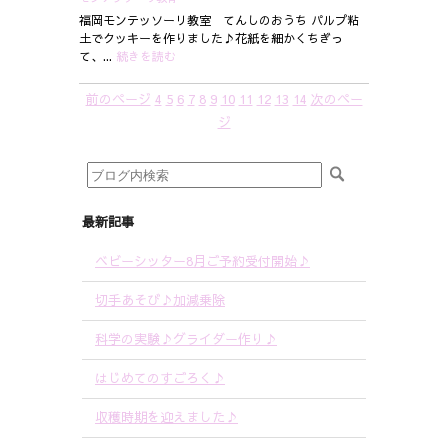
福岡モンテッソーリ教室 てんしのおうち パルプ粘
土でクッキーを作りました♪花紙を細かくちぎっ
て、...
続きを読む
前のページ
4
5
6
7
8
9
10
11
12
13
14
次のペー
ジ
最新記事
ベビーシッター8月ご予約受付開始♪
切手あそび♪加減乗除
科学の実験♪グライダー作り♪
はじめてのすごろく♪
収穫時期を迎えました♪