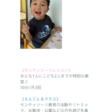
《モンテッソーリレッスン》
おとな1人にこども2人までの特別な教
室♪
50分/月3回
《えんじぇるクラス》
モンテッソーリ教育の活動やリトミッ
ク、お散歩・公園などの戸外
遊
びを楽