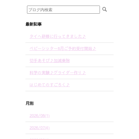
最新記事
タイへ研修に行ってきました♪
ベビーシッター8月ご予約受付開始♪
切手あそび♪加減乗除
科学の実験♪グライダー作り♪
はじめてのすごろく♪
月別
2026/08(1)
2026/07(4)