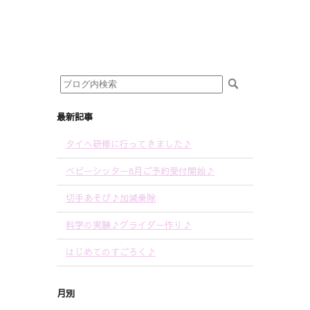
最新記事
タイへ研修に行ってきました♪
ベビーシッター8月ご予約受付開始♪
切手あそび♪加減乗除
科学の実験♪グライダー作り♪
はじめてのすごろく♪
月別