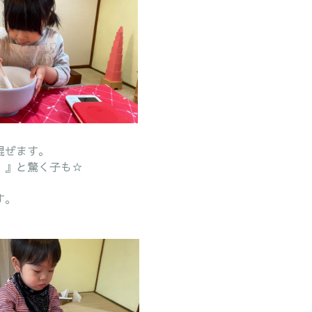
混ぜます。
！』と驚く子も☆
す。
。