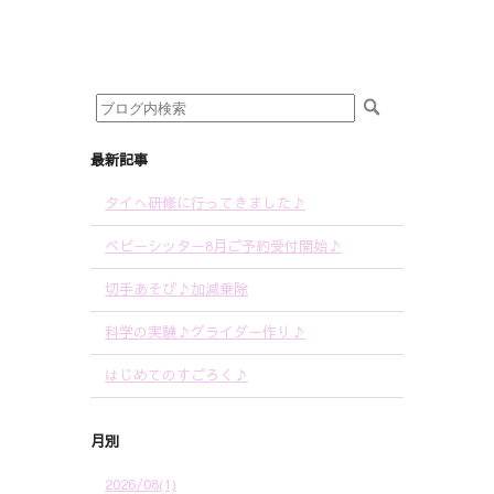
最新記事
タイへ研修に行ってきました♪
ベビーシッター8月ご予約受付開始♪
切手あそび♪加減乗除
科学の実験♪グライダー作り♪
はじめてのすごろく♪
月別
2026/08(1)