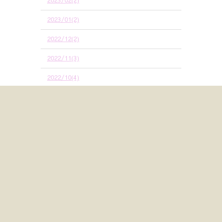
2023/01(2)
2022/12(2)
2022/11(3)
2022/10(4)
2022/09(6)
2022/08(2)
2022/07(1)
カテゴリ別
ベビーシッター(55)
モンテッソーリ教育(165)